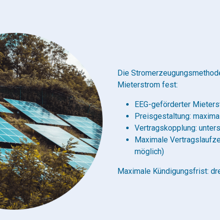
Die Stromerzeugungsmethode
Mieterstrom fest:
EEG-geförderter Mieter
Preisgestaltung: maximal
Vertragskopplung: unters
Maximale Vertragslaufzei
möglich)
Maximale Kündigungsfrist: dr